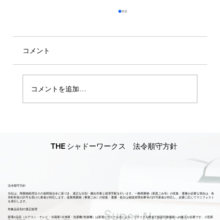
コメント
コメントを追加…
【秋の庭すっきり応援】伐採・草刈り・
除草キャンペーン実施中！
THE シャドーワークス 法令順守方針
法令順守方針
当社は、廃棄物処理法その他関係法令に基づき、適正な分別・搬出作業と処理手配を行います。一般廃棄物（家庭ごみ等）の収集・運搬が必要な場合は、各
市町村長の許可を受けた業者が対応します。産業廃棄物（事業ごみ）の収集・運搬・処分は都道府県知事等の許可業者が対応し、必要に応じてマニフェスト
を発行します。
対象品目別の適正処理
家電4品目（エアコン・テレビ・冷蔵庫/冷凍庫・洗濯機/乾燥機）は家電リサイクル法により、リサイクル料金と指定引取場所への搬入が必要です。小型家