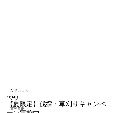
All Posts
6月14日
All Posts
【夏限定】伐採・草刈りキャンペ
業務事例
ーン実施中