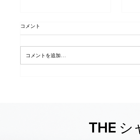
コメント
コメントを追加…
【夏限定】伐採・草刈りキャ
【
ンペーン実施中
刈り
つ
TH
THE 