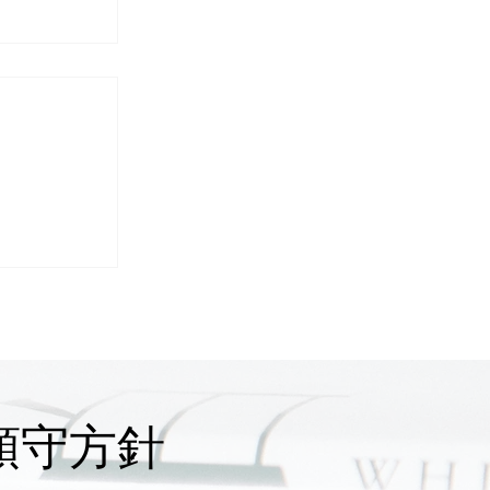
県境港市で
！約1時間
｜伐採・草
ャドーワー
順守方針