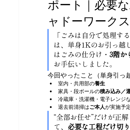
ポート｜必要な
ャドーワーク
「ごみは自分で処理す
は、単身1Kのお引っ越
はごみの仕分け・
3階か
お手伝いしました。
今回やったこと（単身引っ
室内・共用部の
養生
家具・段ボールの
積み込み／
冷蔵庫・洗濯機・電子レンジ
退去前清掃は
ご本人
が実施予
“全部お任せ”だけが正
て、
必要な工程だけ切