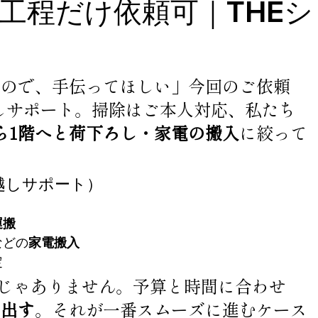
工程だけ依頼可｜THEシ
ス
るので、手伝ってほしい」今回のご依頼
しサポート。掃除はご本人対応、私たち
ら1階へと荷下ろし・家電の搬入
に絞って
越しサポート）
運搬
などの
家電搬入
定
解じゃありません。予算と時間に合わせ
り出す
。それが一番スムーズに進むケース