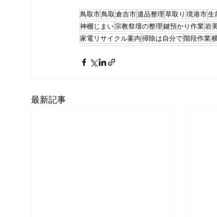
鳥取市
鳥取
倉吉市
遺品整理
草取り
境港市
生
神棚じまい
宗教祭壇の整理
鍵預かり作業
岩
家電リサイクル案内
掃除は自分で
階段作業
最新記事