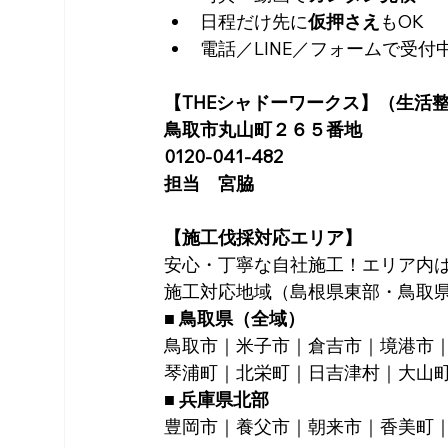
日程だけ先に
仮押さえ
もOK
電話／LINE／フォームで受付
【THEシャドーワークス】（生活
鳥取市丸山町２６５番地
0120-041-482
担当　宮脇
【施工伐採対応エリア】
安心・丁寧な自社施工！エリア内
施工対応地域（島根県東部・鳥取
■ 鳥取県（全域）
鳥取市｜米子市｜倉吉市｜境港市
琴浦町｜北栄町｜日吉津村｜大山
■ 兵庫県北部
豊岡市｜養父市｜朝来市｜香美町