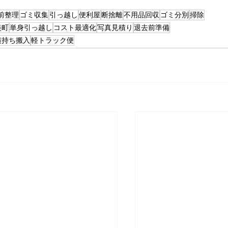
前整理
ゴミ収集
引っ越し
便利屋
断捨離
不用品回収
ゴミ分別
掃除
美町
単身引っ越し
コスト最適化
写真見積り
退去前準備
横持ち搬入
軽トラック便