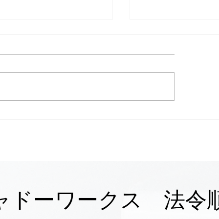
施工事例】鳥取市 草刈り
【施工事例】鳥取
敷き700㎡・伐採15本・
松の木12本を伐採
た取り｜短期で面出し｜
半のスピード施工
Eシャドーワークス
刈りは鳥取市のシ
クスへ
シャドーワークス 法令